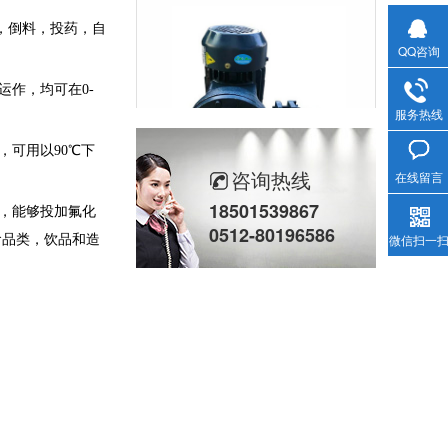
，倒料，投药，自
QQ咨询
运作，均可在0-
服务热线
，可用以90℃下
咨询热线
在线留言
柱塞计量泵(2)
18501539867
，能够投加氟化
0512-80196586
微信扫一
食品类，饮品和造
立式计量泵(2)