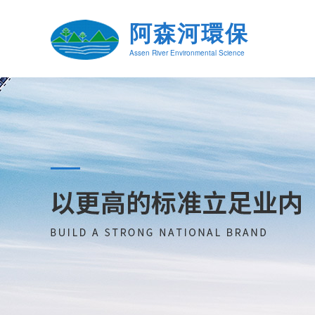
阿森河環保
Assen River Environmental Science