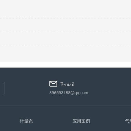
E-mail
396593188@qq.com
计量泵
应用案例
气