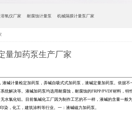
溶氧仪厂家
耐腐蚀计量泵
机械隔膜计量泵厂家
家
定量加药泵生产厂家
，液碱计量检定加药泵，弄碱自吸式式加药泵，液碱定量加药泵。依据不
统解决等。液碱加药泵均选用耐腐蚀，耐腐蚀的FRPP/PVDF材料，特
水氯化铝。目前氯碱化工厂因为制作工艺的不一样，液碱的含量一般为30-
，印染，化工，建筑涂料等行业。一：液碱磁力加药泵。