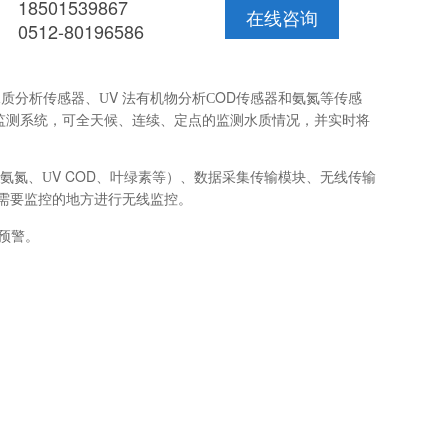
18501539867
在线咨询
0512-80196586
V
OD传感器和氨氮等传感
水质分析传感器、
U
法有机物分析
C
监测系统，可全天候、连续、定点的监测水质情况，并实时将
V COD
氨氮、
U
、叶绿素等）、数据采集传输模块、无线传输
需要监控的地方进行无线监控。
预警。