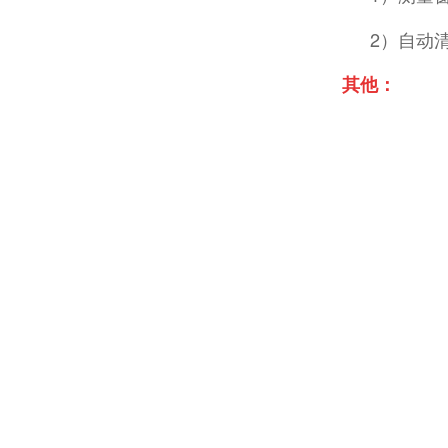
2）自动
阿森河计量泵在运行中 居然不用加油？
其他：
浮标水质监测站：全链条一站式交付，告别多厂商对接痛点
还在为浮标高运维成本头疼？选阿森河，直接把维护成本打下来