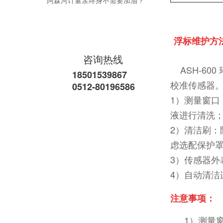
浮标维护方
咨询热线
ASH-60
18501539867
校准传感器
阿森河加药泵原来是根据 这几个参数来选型的阿
0512-80196586
1）测量窗
液进行清洗
2）清洁刷
虑选配保护
3）传感器
4）自动清洁
注意事项：
1）测量