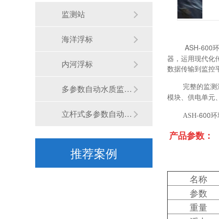
阿森河海洋环境监测浮标平台 抛弃式漂流浮标设计依据
监测站
海洋浮标
海洋环境监测浮标大体介绍-苏州阿森河
ASH-600
器，运用现代化
内河浮标
数据传输到监控
多参数自动水质监测站
完整的监测
模块、供电单元
立杆式多参数自动监测站
-60
ASH
产品参数：
海洋环境监测浮标-如何预防海洋浮标出现故障？-苏州阿森河
推荐案例
名称
参数
重量