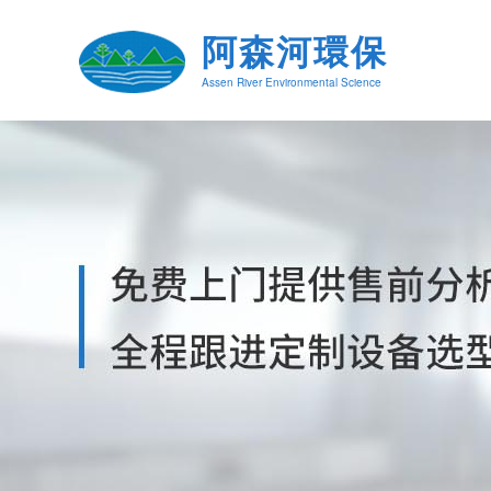
阿森河環保
Assen River Environmental Science
阿森河计量泵在运行中 居然不用加油？