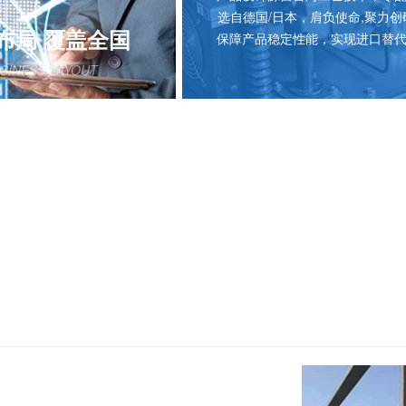
选自德国/日本，肩负使命,聚力创
布局 覆盖全国
保障产品稳定性能，实现进口替
SINESS LAYOUT
计量泵、气动隔膜泵、在线
，远销海外市场。广泛应用
镀、生物医药、化工、印染
以及二次供水，自来水厂，
流胡泊等监测领域。