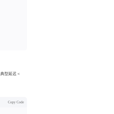
水质监测浮标（ASH-600）
。典型延迟＜
卧式计量泵(1)
Copy Code