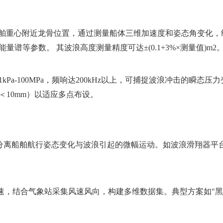
舶重心附近龙骨位置，通过测量船体三维加速度和姿态角变化，结
等参数。 其波浪高度测量精度可达±(0.1+3%×测量值)m2
a-100MPa，频响达200kHz以上，可捕捉波浪冲击的瞬态压
10mm）以适应多点布设。
，分离船舶航行姿态变化与波浪引起的微幅运动。如波浪滑翔器平
速，结合气象站采集风速风向，构建多维数据集。典型方案如"黑