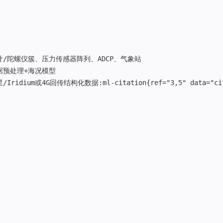
计/陀螺仪簇、压力传感器阵列、ADCP、气象站  

预处理+海况模型  

idium或4G回传结构化数据:ml-citation{ref="3,5" data="cita