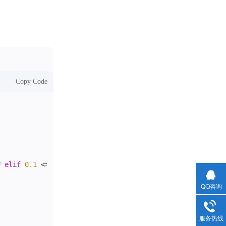
液压计量泵
Copy Code
浪
elif
0.1
 <= hs < 
0.5
: 
return
1
# 微浪
elif
0.5
 <= hs < 
气动隔膜泵(1)
QQ咨询
服务热线