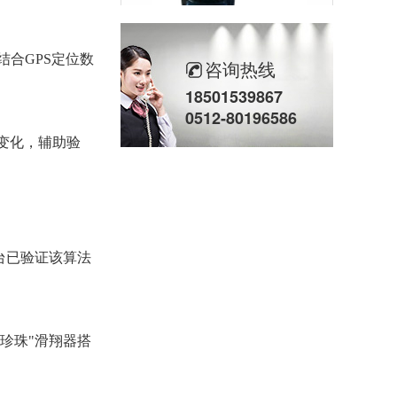
合GPS定位数
咨询热线
。
柱塞计量泵(2)
18501539867
0512-80196586
力变化，辅助验
台已验证该算法
立式计量泵(2)
珍珠"滑翔器搭