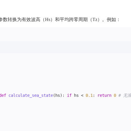
浪谱参数转换为有效波高（Hs）和平均跨零周期（Tz）。例如：
def
calculate_sea_state
(
hs
): 
if
 hs < 
0.1
: 
return
0
# 无