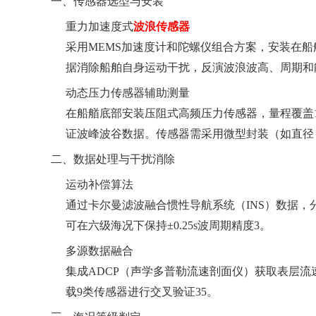
‌一、传感器选型与安装‌
‌重力加速度式
波浪传感器‌
采用MEMS加速度计和陀螺仪组合方案，安装在船
据消除船舶自身运动干扰，反演波浪波高、周期和能量谱
‌动态压力传感器辅助测量‌
在船艏底部安装压阻式高频压力传感器，量程覆盖1kP
证波峰波谷数据。传感器需采用微型封装（如直径＜
‌二、数据处理与干扰消除‌
‌运动补偿算法‌
通过卡尔曼滤波融合惯性导航系统（INS）数据
可在六级海况下保持±0.25s波周期精度3。
‌多源数据融合‌
集成ADCP（声学多普勒流速剖面仪）获取表层流
载9类传感器进行交叉验证35。