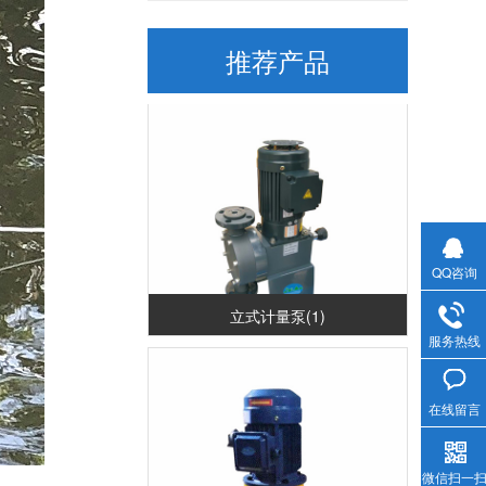
推荐产品
卧式计量泵(1)
QQ咨询
立式计量泵(1)
服务热线
在线留言
微信扫一