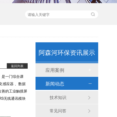
阿森河环保资讯展示
返回列表
应用案例
水质监测浮标（ASH-600）
，是一门综合课
新闻动态
文感应器 、数据
友善的工业触摸屏
技术知识
RS无线通讯模块
常见问答