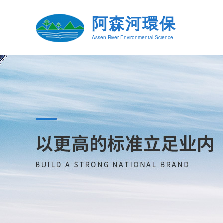
阿森河環保
Assen River Environmental Science