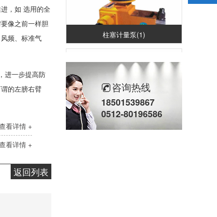
进，如 选用的全
需要像之前一样胆
柱塞计量泵(1)
、风频、标准气
，进一步提高防
咨询热线
可谓的左膀右臂
18501539867
0512-80196586
查看详情 +
柱塞计量泵(2)
查看详情 +
返回列表