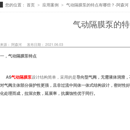
您的位置：
首页
应用案例
气动隔膜泵的特点有哪些？-阿森河
>
>
气动隔膜泵的特
来源： 阿森河
发布日期： 2021.06.03
一，
气动隔膜泵
特点
AS
气动隔膜泵
设计结构简单，采用的是
导向型气阀，无需
液体
润滑
，
对气阀
主体
部分保护性更强，且
非过流
中间体一体式结构
设计
，密封性好
化处理而成，拉深次数，延展率，抗腐蚀性优于同行。