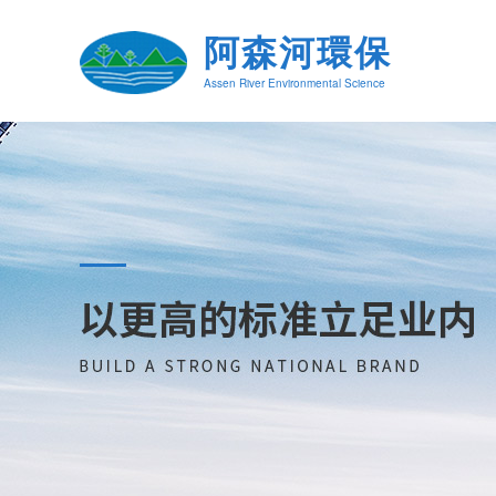
阿森河環保
Assen River Environmental Science