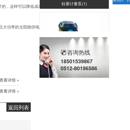
柱塞计量泵(1)
寸的，这样可以降低成本，同时部署
且大功率的太阳能供电。非常适合远
咨询热线
18501539867
柱塞计量泵(2)
0512-80196586
查看详情 +
查看详情 +
返回列表