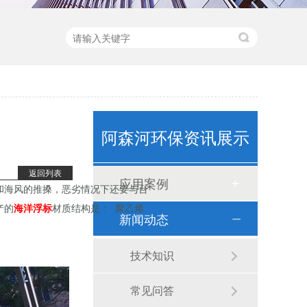
阿森河环保资讯展示
水质监测浮标（ASH-600）
返回列表
应用案例
和海风的推搡，恶劣情况下还要与台
产的
海洋浮标
材质结构是：
聚乙烯
新闻动态
技术知识
常见问答
卧式计量泵(1)