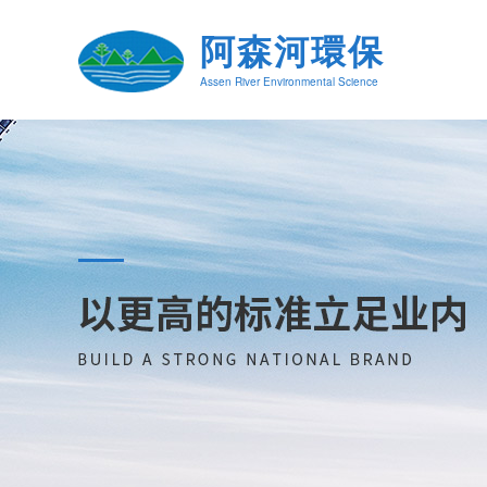
阿森河環保
Assen River Environmental Science