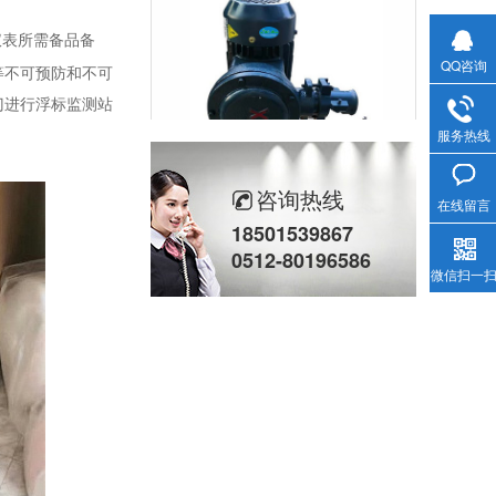
仪表所需备品备
QQ咨询
等不可预防和不可
门进行浮标监测站
服务热线
柱塞计量泵(2)
咨询热线
在线留言
18501539867
0512-80196586
微信扫一
立式计量泵(2)