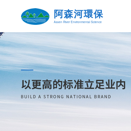
阿森河環保
Assen River Environmental Science