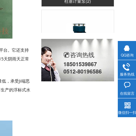
平台。它还支持
咨询热线
QQ咨询
15天阴雨天正常
18501539867
立式计量泵(2)
0512-80196586
服务热线
低，承受Ji端恶
河生产的浮标式水
在线留言
微信扫一
液压计量泵