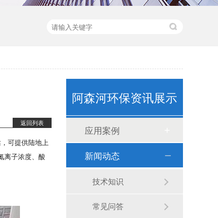
阿森河环保资讯展示
卧式计量泵(1)
返回列表
应用案例
站，可提供陆地上
新闻动态
氨氮离子浓度、酸
技术知识
常见问答
立式计量泵(1)