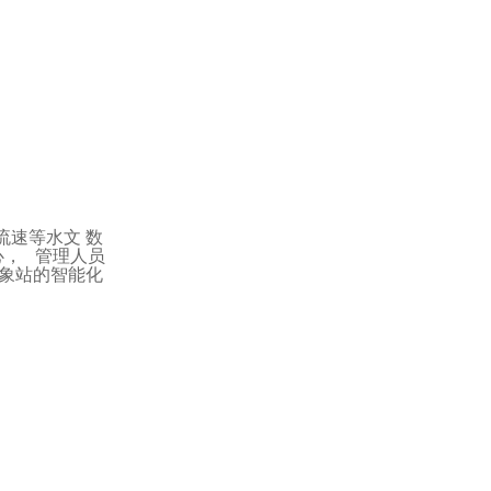
液压计量泵
流速等水文 数
心，
管理人员
象站的智能化
气动隔膜泵(1)