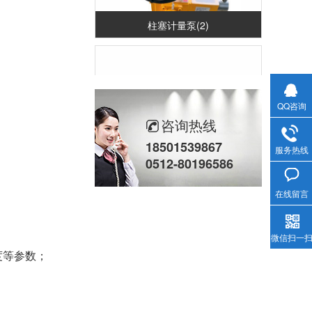
柱塞计量泵(2)
QQ咨询
咨询热线
18501539867
服务热线
0512-80196586
立式计量泵(2)
在线留言
微信扫一
度等参数；