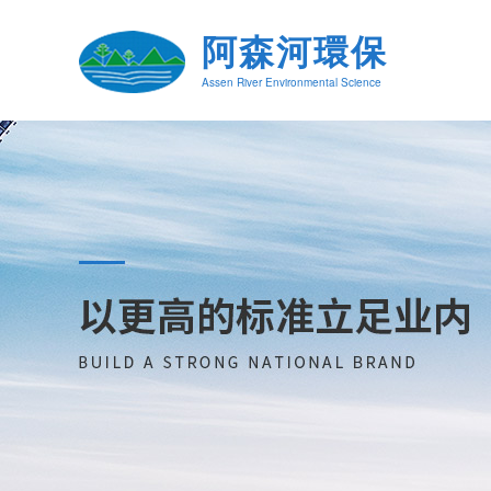
阿森河環保
Assen River Environmental Science