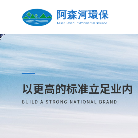
阿森河環保
Assen River Environmental Science