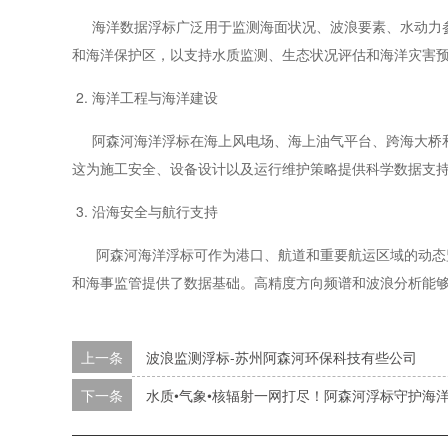
海洋数据浮标广泛用于监测海面状况、波浪要素、水动力参
和海洋保护区，以支持水质监测、生态状况评估和海洋灾害
2. 海洋工程与海洋建设
阿森河海洋浮标在海上风电场、海上油气平台、跨海大桥和
这为施工安全、设备设计以及运行维护策略提供科学数据支
3. 沿海安全与航行支持
阿森河海洋浮标可作为港口、航道和重要航运区域的动态监
和海事监管提供了数据基础。高精度方向频谱和波浪分析能
上一条
波浪监测浮标-苏州阿森河环保科技有些公司
下一条
‌水质•气象•核辐射一网打尽！阿森河浮标守护海