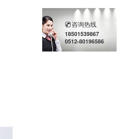
咨询热线
18501539867
0512-80196586
立式计量泵(2)
液压计量泵