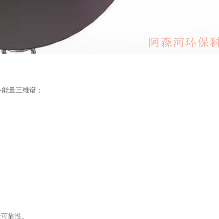
向-能量三维谱；
。
量可靠性。