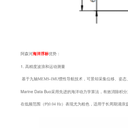
：
阿森河
海洋浮标
优势
1. 高精度波浪和运动测量
基于九轴
MEMS-IMU惯性导航技术，可景却采集位移、姿
Marine Data Buo采用先进的海洋动力学算法，有效
在低频范围（约
0.04 Hz）表现尤为粗色，适用于长周期涌浪