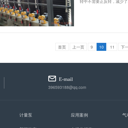
转中不需要正反转，减少了
首页
上一页
9
10
11
下
E-mail
396593188@qq.com
计量泵
应用案例
气