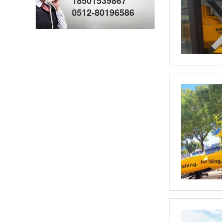
18501539867
0512-80196586
液压计量泵
气动隔膜泵(1)