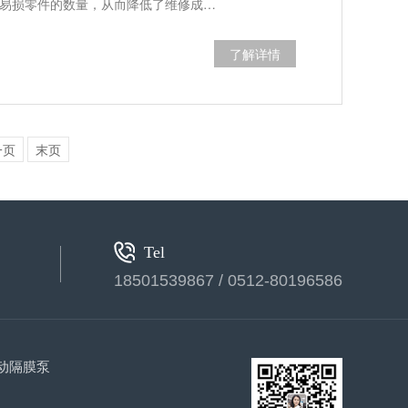
易损零件的数量，从而降低了维修成…
了解详情
一页
末页
Tel
18501539867 / 0512-80196586
动隔膜泵