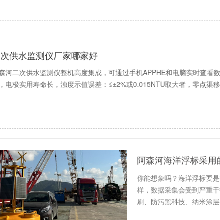
二次供水监测仪厂家哪家好
森河二次供水监测仪整机高度集成，可通过手机APPHE和电脑实时查看
，电极实用寿命长，浊度示值误差：≤±2%或0.015NTU取大者，零点渠移≤±
你能想象吗？海洋浮标要是
样，数据采集会受到严重干
刷、防污黑科技、纳米涂层