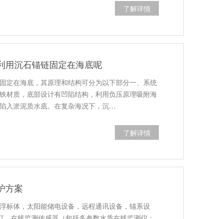
了解详情
利用沉石锚链固定在海底呢
固定在海底，其原理和结构可分为以下部分一、系统
或铸铁材质，底部设计有凹陷结构，利用负压原理吸附海
陷入淤泥质水底。在复杂海况下，沉…
了解详情
护方案
浮标体，太阳能储电设备，远程通讯设备，锚系设
航标灯、在线监测传感器（包括多参数水质在线监测仪：