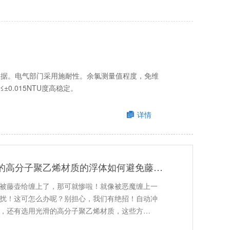
数据。电气部门采用施耐性。余氯测量值程度，免维
0.015NTU度高稳定。
详情
阿森河海洋浮标采用的高分子聚乙烯材质的浮体如何避免藤壶攀爬
被藤壶给缠上了，那可就惨啦！就像被恶魔缠上一
扰！这可怎么办呢？别担心，我们有绝招！自动冲
，还有选用光滑的高分子聚乙烯材质，这些方…